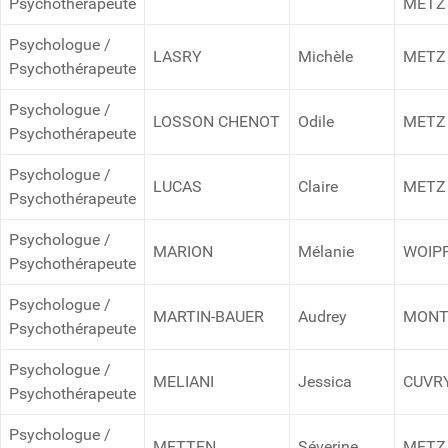
Psychothérapeute
METZ
Psychologue /
LASRY
Michèle
METZ
Psychothérapeute
Psychologue /
LOSSON CHENOT
Odile
METZ
Psychothérapeute
Psychologue /
LUCAS
Claire
METZ
Psychothérapeute
Psychologue /
MARION
Mélanie
WOIP
Psychothérapeute
Psychologue /
MARTIN-BAUER
Audrey
MONT
Psychothérapeute
Psychologue /
MELIANI
Jessica
CUVR
Psychothérapeute
Psychologue /
METTEN
Séverine
METZ