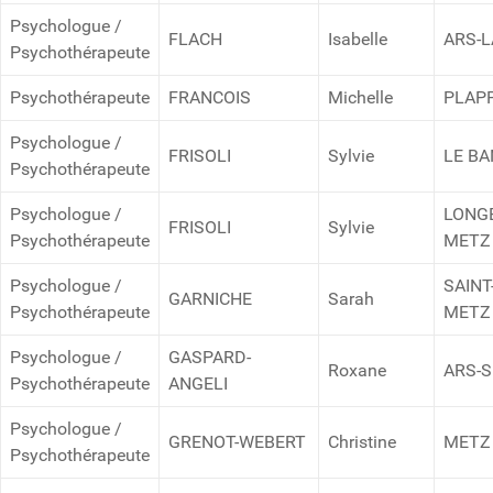
Psychologue /
FLACH
Isabelle
ARS-
Psychothérapeute
Psychothérapeute
FRANCOIS
Michelle
PLAPP
Psychologue /
FRISOLI
Sylvie
LE BA
Psychothérapeute
Psychologue /
LONGE
FRISOLI
Sylvie
Psychothérapeute
METZ
Psychologue /
SAINT
GARNICHE
Sarah
Psychothérapeute
METZ
Psychologue /
GASPARD-
Roxane
ARS-
Psychothérapeute
ANGELI
Psychologue /
GRENOT-WEBERT
Christine
METZ
Psychothérapeute