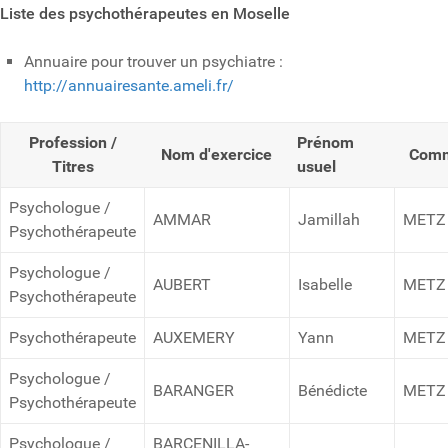
Liste des psychothérapeutes en Moselle
Annuaire pour trouver un psychiatre :
http://annuairesante.ameli.fr/
Profession /
Prénom
Nom d'exercice
Comm
Titres
usuel
Psychologue /
AMMAR
Jamillah
METZ
Psychothérapeute
Psychologue /
AUBERT
Isabelle
METZ
Psychothérapeute
Psychothérapeute
AUXEMERY
Yann
METZ
Psychologue /
BARANGER
Bénédicte
METZ
Psychothérapeute
Psychologue /
BARCENILLA-